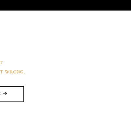
UT
T WRONG.
E