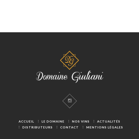
e
E
n
V
t
U
E
S
É
V
È
N
E
M
E
N
ACCUEIL
LE DOMAINE
NOS VINS
ACTUALITÉS
T
DISTRIBUTEURS
CONTACT
MENTIONS LÉGALES
S