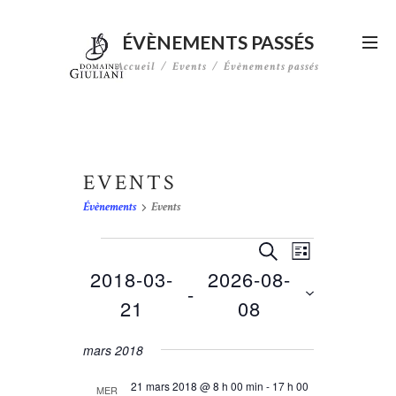
ÉVÈNEMENTS PASSÉS
Accueil
Events
Évènements passés
EVENTS
Évènements
Events
N
ÉVÈNEMENTS
R
R
L
E
a
E
2018-03-
2026-08-
I
C
 - 
v
S
C
21
08
H
T
i
H
E
S
E
R
g
é
mars 2018
E
C
l
a
R
H
e
21 mars 2018 @ 8 h 00 min
-
17 h 00
MER