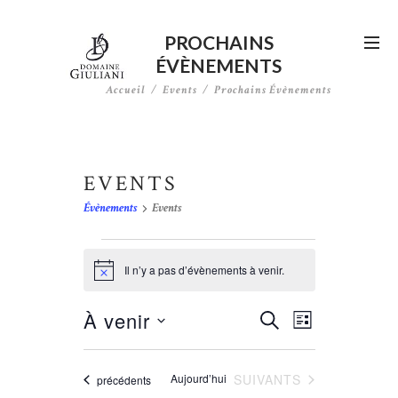
PROCHAINS
ÉVÈNEMENTS
Accueil
Events
Prochains Évènements
EVENTS
Évènements
Events
ÉVÈNEMENTS
Il n’y a pas d’évènements à venir.
N
o
t
N
À venir
R
R
i
L
c
E
a
E
S
I
e
C
é
v
S
C
H
l
ÉVÈNEMENTS
Aujourd’hui
SUIVANTS
Évènements
précédents
T
i
e
H
E